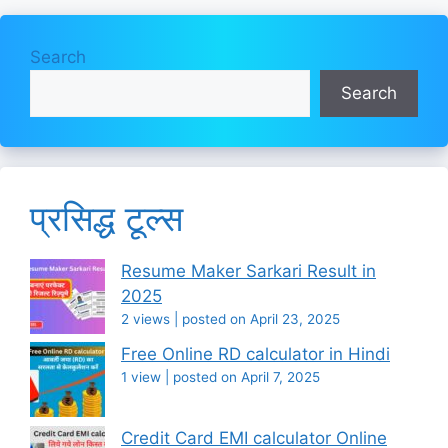
Search
Search
प्रसिद्ध टूल्स
Resume Maker Sarkari Result in
2025
2 views
|
posted on April 23, 2025
Free Online RD calculator in Hindi
1 view
|
posted on April 7, 2025
Credit Card EMI calculator Online