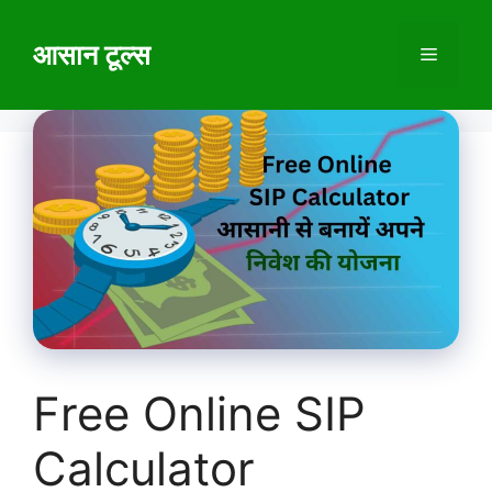
Skip
to
आसान टूल्स
Menu
content
Free Online SIP
Calculator