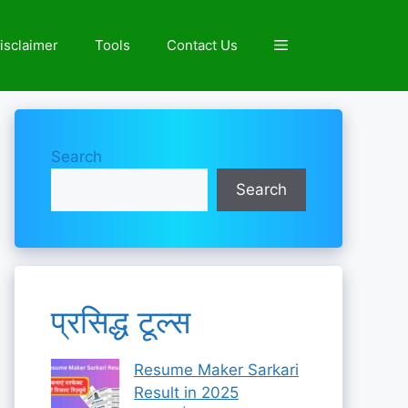
isclaimer
Tools
Contact Us
Search
Search
प्रसिद्ध टूल्स
Resume Maker Sarkari
Result in 2025