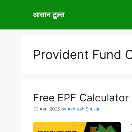
Skip
to
आसान टूल्स
content
Provident Fund C
Free EPF Calculator
30 April 2025
by
Akhilesh Shukla