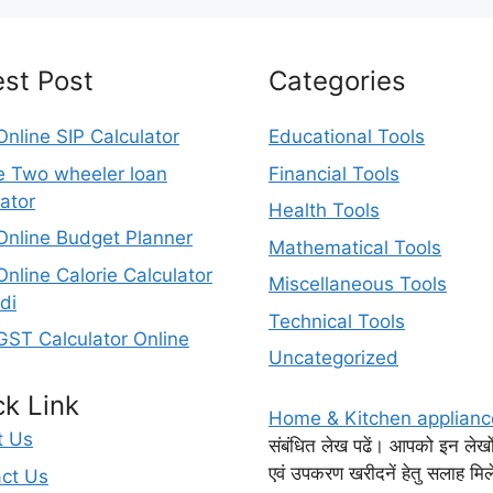
est Post
Categories
Online SIP Calculator
Educational Tools
e Two wheeler loan
Financial Tools
lator
Health Tools
Online Budget Planner
Mathematical Tools
Online Calorie Calculator
Miscellaneous Tools
di
Technical Tools
GST Calculator Online
Uncategorized
ck Link
Home & Kitchen applianc
t Us
संबंधित लेख पढें। आपको इन लेखों मे
एवं उपकरण खरीदनें हेतु सलाह मि
ct Us