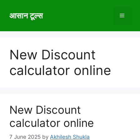
Skip
to
आसान टूल्स
Menu
content
New Discount
calculator online
New Discount
calculator online
7 June 2025
by
Akhilesh Shukla