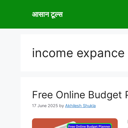
Skip
to
आसान टूल्स
content
income expance 
Free Online Budget 
17 June 2025
by
Akhilesh Shukla