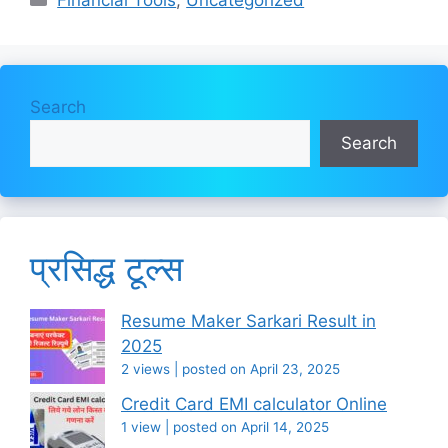
Search
Search
प्रसिद्ध टूल्स
Resume Maker Sarkari Result in
2025
2 views
|
posted on April 23, 2025
Credit Card EMI calculator Online
1 view
|
posted on April 14, 2025