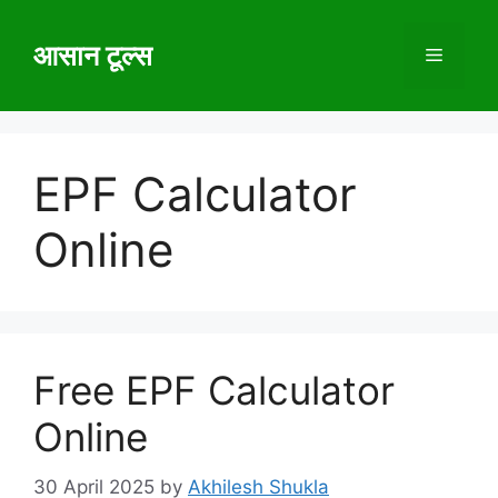
Skip
to
आसान टूल्स
Menu
content
EPF Calculator
Online
Free EPF Calculator
Online
30 April 2025
by
Akhilesh Shukla