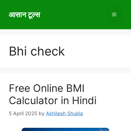
Skip
to
आसान टूल्स
Menu
content
Bhi check
Free Online BMI
Calculator in Hindi
5 April 2025
by
Akhilesh Shukla